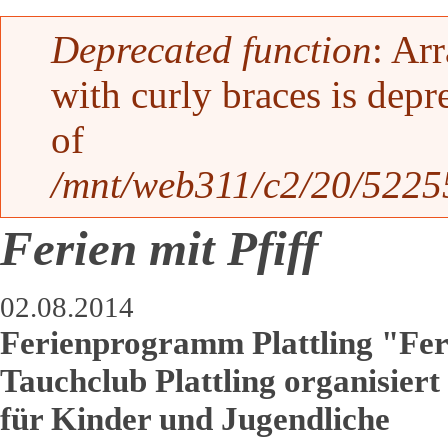
Fehlermeldung
Deprecated function
: Ar
with curly braces is depr
of
/mnt/web311/c2/20/52255
Ferien mit Pfiff
02.08.2014
Ferienprogramm Plattling "Feri
Tauchclub Plattling organisier
für Kinder und Jugendliche