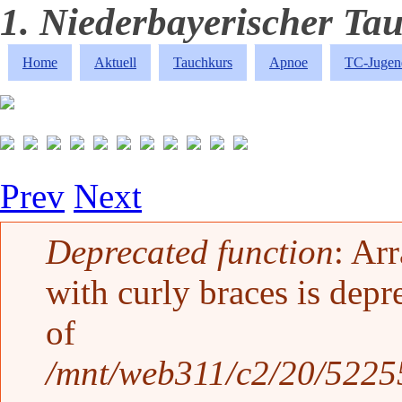
1. Niederbayerischer Tau
Home
Aktuell
Tauchkurs
Apnoe
TC-Jugen
Prev
Next
Fehlermeldung
Deprecated function
: Ar
with curly braces is depr
of
/mnt/web311/c2/20/52255