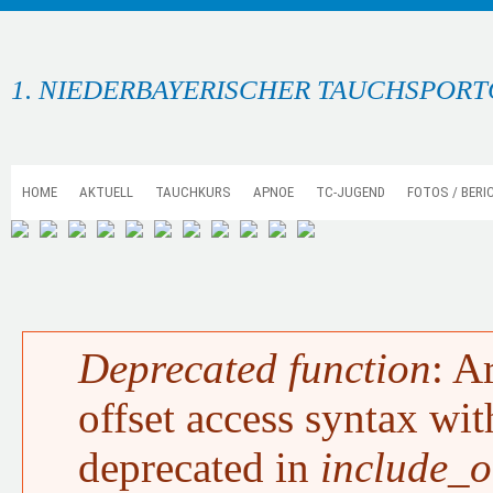
1. NIEDERBAYERISCHER TAUCHSPORTC
HOME
AKTUELL
TAUCHKURS
APNOE
TC-JUGEND
FOTOS / BERI
Deprecated function
: A
FEHLERMELDUNG
offset access syntax wit
deprecated in
include_o