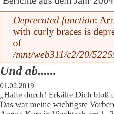
Berichte aus dem Jahr 2004
Fehlermeldung
Deprecated function
: Ar
with curly braces is depr
of
/mnt/web311/c2/20/52255
Und ab......
01.02.2019
„Halte durch! Erkälte Dich bloß n
Das war meine wichtigste Vorber