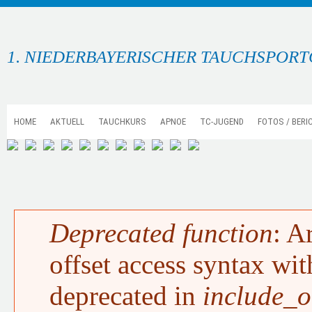
1. NIEDERBAYERISCHER TAUCHSPORTC
HOME
AKTUELL
TAUCHKURS
APNOE
TC-JUGEND
FOTOS / BERI
Deprecated function
: A
FEHLERMELDUNG
offset access syntax wit
deprecated in
include_o