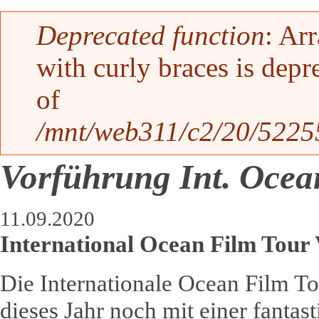
Fehlermeldung
Deprecated function
: Ar
with curly braces is depr
of
/mnt/web311/c2/20/52255
Vorführung Int. Ocea
11.09.2020
International Ocean Film Tour 
Die Internationale Ocean Film To
dieses Jahr noch mit einer fantas