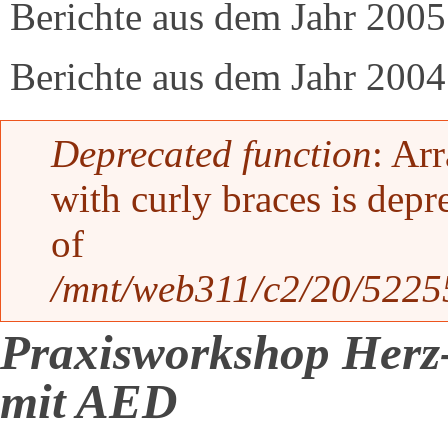
Berichte aus dem Jahr 2005
Berichte aus dem Jahr 2004
Fehlermeldung
Deprecated function
: Ar
with curly braces is depr
of
/mnt/web311/c2/20/52255
Praxisworkshop Herz
mit AED