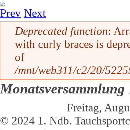
Prev
Next
Fehlermeldung
Deprecated function
: Ar
with curly braces is depr
of
/mnt/web311/c2/20/52255
Monatsversammlung 
Freitag, Augu
© 2024 1. Ndb. Tauchsportc